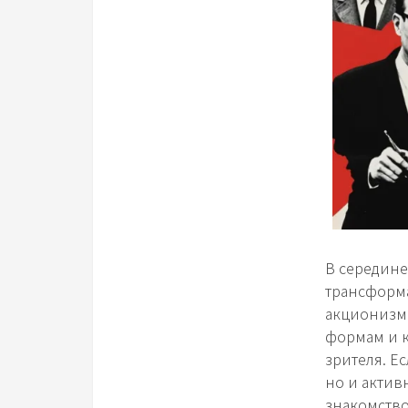
В середине
трансформа
акционизм 
формам и к
зрителя. Ес
но и актив
знакомство