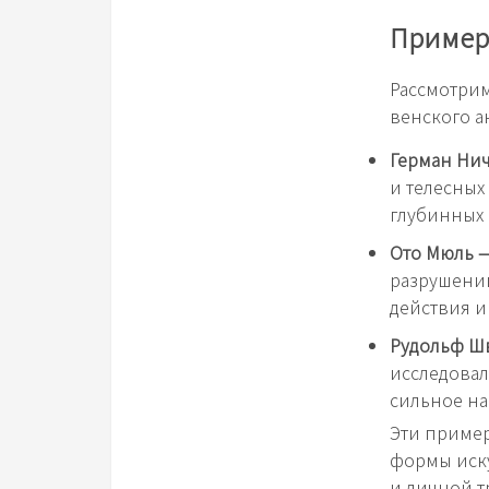
Пример
Рассмотрим
венского а
Герман Ни
и телесных
глубинных
Ото Мюль 
разрушении
действия и
Рудольф Ш
исследовал
сильное на
Эти пример
формы иску
и личной 