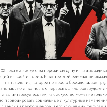
 XX века мир искусства переживал одну из самых радик
ций в своей истории. В центре этой революции оказа
— направление, которое не просто бросало вызов тр
анонам, но и полностью переосмысляло роль художник
ли вы интересуетесь тем, как искусство может не только
но провоцировать социальные и культурные изменения
 с венским перформансом и его ключевыми фигурами 