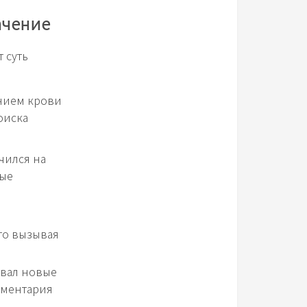
ачение
 суть
нием крови
оиска
чился на
ные
то вызывая
авал новые
мментария