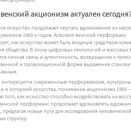
венский акционизм актуален сегодня
е искусство продолжает черпать вдохновение из насл
дожников 1960-х годов. Actionism венский перформанс
ует, как искусство может быть мощным средством ко
я общества. В эпоху цифровых технологий и массовых м
ется личная связь и аутентичность, возвращение к телес
твенной и провокационной форме выражения станови
важным.
то интересуется современным перформансом, культурн
 и историей искусства, понимание акционизма 1960 —
 того, как искусство способно воздействовать на восп
Венский перформанс продолжает вдохновлять художни
, предлагая новые пути для исследования человеческо
ых структур.