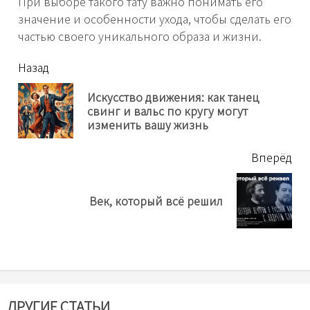
При выборе такого тату важно понимать его
значение и особенности ухода, чтобы сделать его
частью своего уникального образа и жизни.
читать
Назад
еще
Искусство движения: как танец
Пр
свинг и вальс по кругу могут
нов
изменить вашу жизнь
Вперёд
Next
Век, который всё решил
post:
ДРУГИЕ СТАТЬИ