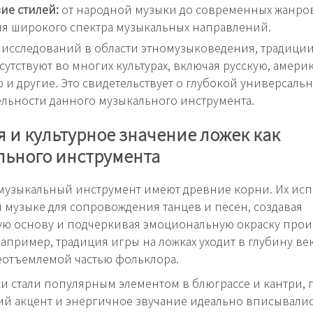
ие стилей:
от народной музыки до современных жанро
ля широкого спектра музыкальных направлений.
исследований в области этномузыковедения, традиции
сутствуют во многих культурах, включая русскую, амери
 и другие. Это свидетельствует о глубокой универсальн
льности данного музыкального инструмента.
 и культурное значение ложек как
льного инструмента
музыкальный инструмент имеют древние корни. Их ис
 музыке для сопровождения танцев и песен, создавая
ую основу и подчеркивая эмоциональную окраску прои
например, традиция игры на ложках уходит в глубину ве
еотъемлемой частью фольклора.
и стали популярным элементом в блюграссе и кантри, 
й акцент и энергичное звучание идеально вписывалис