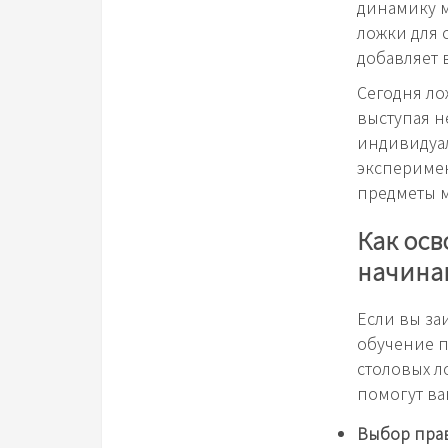
динамику 
ложки для 
добавляет 
Сегодня ло
выступая н
индивидуал
эксперимен
предметы м
Как осв
начин
Если вы за
обучение п
столовых л
помогут ва
Выбор пра