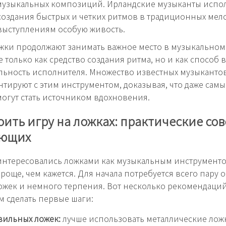
музыкальных композиций. Ирландские музыканты испо
создания быстрых и четких ритмов в традиционных мело
выступлениям особую живость.
жки продолжают занимать важное место в музыкальном
е только как средство создания ритма, но и как способ 
ьность исполнителя. Множество известных музыканто
тируют с этим инструментом, доказывая, что даже сам
огут стать источником вдохновения.
оить игру на ложках: практические со
ающих
интересовались ложками как музыкальным инструменто
роще, чем кажется. Для начала потребуется всего пару
ожек и немного терпения. Вот несколько рекомендаций
м сделать первые шаги:
вильных ложек:
лучше использовать металлические лож