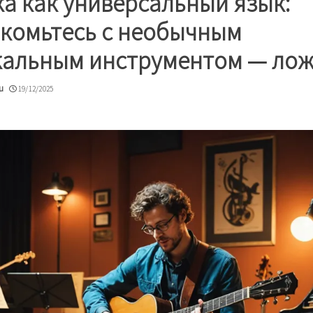
а как универсальный язык:
комьтесь с необычным
альным инструментом — ло
u
19/12/2025