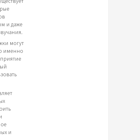
уществует
орые
ов
ым и даже
звучания.
жки могут
Но именно
сприятие
ный
ьзовать
вляет
ых
воить
и
ное
ных и