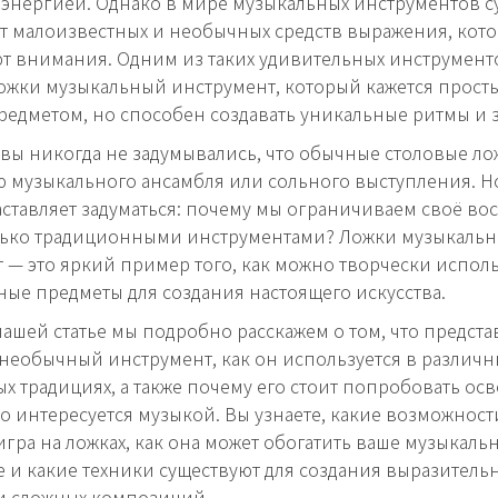
 энергией. Однако в мире музыкальных инструментов с
т малоизвестных и необычных средств выражения, кот
т внимания. Одним из таких удивительных инструмент
ожки музыкальный инструмент, который кажется прост
едметом, но способен создавать уникальные ритмы и 
вы никогда не задумывались, что обычные столовые ло
ью музыкального ансамбля или сольного выступления. 
заставляет задуматься: почему мы ограничиваем своё во
лько традиционными инструментами? Ложки музыкаль
 — это яркий пример того, как можно творчески испол
ые предметы для создания настоящего искусства.
нашей статье мы подробно расскажем о том, что предста
 необычный инструмент, как он используется в различн
х традициях, а также почему его стоит попробовать ос
то интересуется музыкой. Вы узнаете, какие возможност
игра на ложках, как она может обогатить ваше музыкаль
 и какие техники существуют для создания выразитель
и сложных композиций.