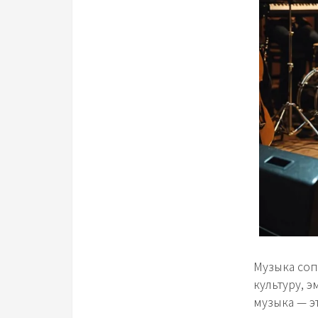
Музыка соп
культуру, 
музыка — э