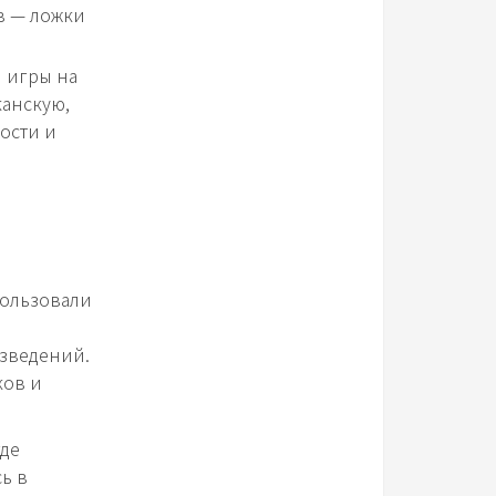
в — ложки
 игры на
канскую,
ости и
пользовали
зведений.
ков и
где
ь в