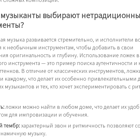
 музыканты выбирают нетрадиционн
менты?
я музыка развивается стремительно, и исполнители вс
 к необычным инструментам, чтобы добавить в свои
ия оригинальность и глубину. Использование ложек в
го инструмента — это пример поиска аутентичности и
ттенков. В отличие от классических инструментов, лож
и каждому, что делает их особенно привлекательными 
 музыкантов и тех, кто хочет экспериментировать с ри
ь:
ложки можно найти в любом доме, что делает их удо
том для импровизации и обучения.
й тембр:
характерный звон и ритмичность позволяют со
инамичную музыку.