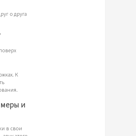
руг о друга
,
 поверх
жках. К
ть
ования.
имеры и
ки в свои
 звук этого