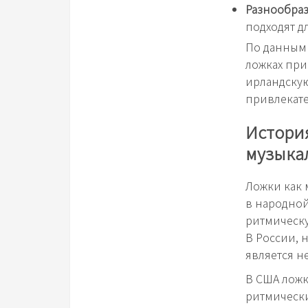
Разнообраз
подходят д
По данным 
ложках при
ирландскую
привлекате
История
музыка
Ложки как 
в народной
ритмическ
В России, 
является н
В США ложк
ритмически