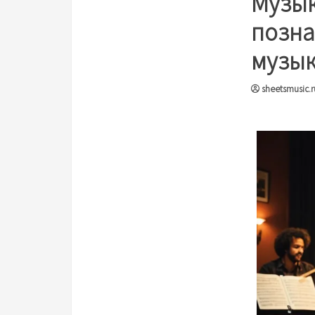
Музык
позна
музык
sheetsmusic.r