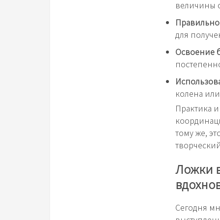
величины с
Правильно
для получе
Освоение б
постепенно
Использов
колена или
Практика и
координаци
тому же, э
творческий
Ложки 
вдохно
Сегодня мн
выступлени