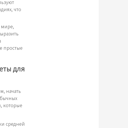
льзуют
диях, что
 мире,
выразить
в
ые простые
веты для
м, начать
 обычных
, которые
ки средней