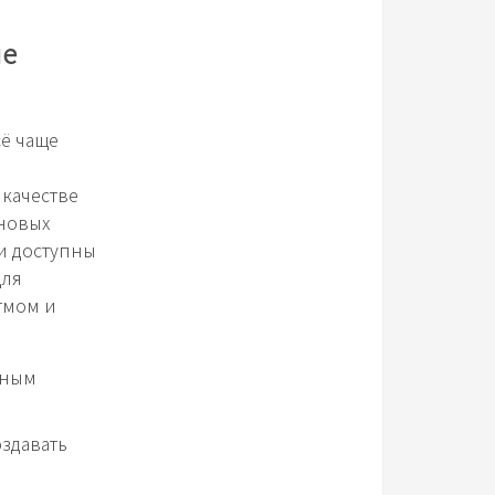
ые
ё чаще
 качестве
 новых
ки доступны
для
тмом и
бным
здавать