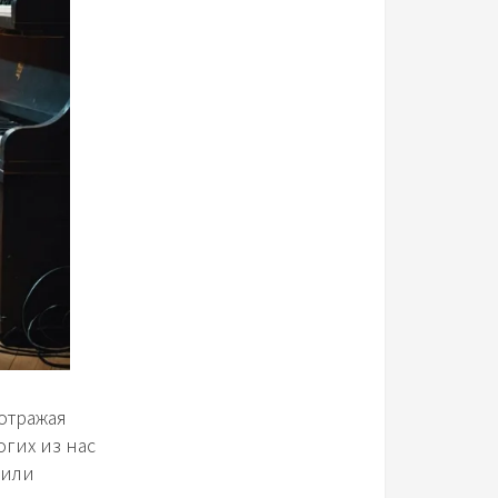
отражая
огих из нас
 или