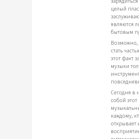
зарядиться
целый плас
заслуживаю
являются л
бытовым пр
Возможно, 
стать част
этот факт 
музыки то
инструмент
повседневн
Сегодня в 
собой этот
музыкальны
каждому, к
открывает 
восприятие
ритмическ