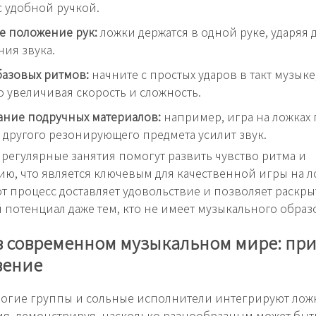
 удобной ручкой.
е положение рук:
ложки держатся в одной руке, ударяя д
ния звука.
азовых ритмов:
начните с простых ударов в такт музыке
 увеличивая скорость и сложность.
ание подручных материалов:
например, игра на ложках
 другого резонирующего предмета усилит звук.
 регулярные занятия помогут развить чувство ритма и
ю, что является ключевым для качественной игры на ло
тот процесс доставляет удовольствие и позволяет раскры
 потенциал даже тем, кто не имеет музыкального образ
в современном музыкальном мире: пр
вение
огие группы и сольные исполнители интегрируют лож
я, демонстрируя, насколько разнообразным может быть