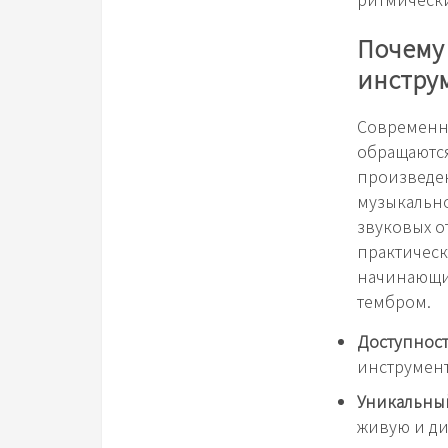
Почему
инстру
Современна
обращаются
произведен
музыкально
звуковых о
практическ
начинающих
тембром.
Доступност
инструмен
Уникальны
живую и д