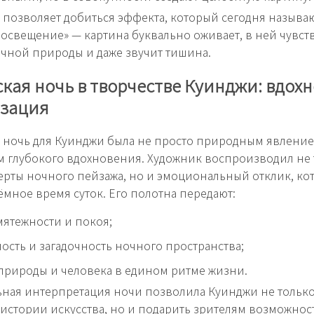
а позволяет добиться эффекта, который сегодня называ
освещение» — картина буквально оживает, в ней чувст
чной природы и даже звучит тишина.
кая ночь в творчестве Куинджи: вдох
изация
 ночь для Куинджи была не просто природным явление
 глубокого вдохновения. Художник воспроизводил не 
рты ночного пейзажа, но и эмоциональный отклик, ко
ёмное время суток. Его полотна передают:
ятежности и покоя;
ость и загадочность ночного пространства;
рироды и человека в едином ритме жизни.
ьная интерпретация ночи позволила Куинджи не только
 истории искусства, но и подарить зрителям возможнос