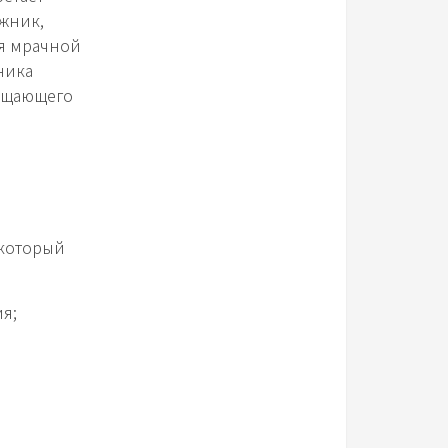
жник,
ся мрачной
ника
вещающего
 который
я;