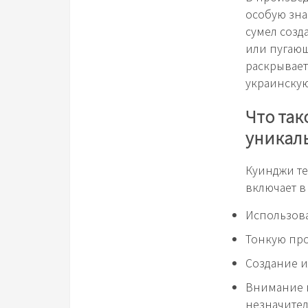
особую зна
сумел созд
или пугающ
раскрывает
украинскую
Что так
уникал
Куинджи те
включает в 
Использова
Тонкую про
Создание и
Внимание к
незначител