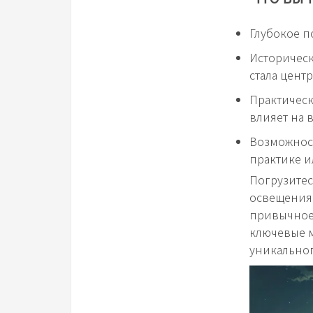
Глубокое 
Историческ
стала цент
Практическ
влияет на 
Возможнос
практике и
Погрузитес
освещения 
привычное 
ключевые м
уникальног