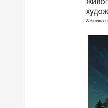
живоп
худо
sheetsmusic.r