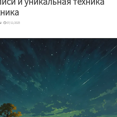
иси и уникальная техника
жника
u
07/11/2025