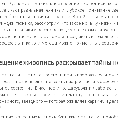
ночь Куинджи» — уникальное явление в живописи, кото
ует, как правильная техника и глубокое понимание све
реобразить восприятие полотна. В этой статье мы пог
уинджи техника, рассмотрим, что такое ночь Куинджи и
 ночь стала таким вдохновляющим объектом для художн
ак освещение живопись помогает создавать впечатляющ
 эффекты и как эти методы можно применять в совре
вещение живопись раскрывает тайны н
свещение — это не просто прием в изобразительном ис
софия, позволяющая передать настроение, атмосферу 
ное состояние. В частности, когда художник работает 
ажно не только воспроизвести темноту, но и показать и
онарного, звездного — которая оживляет картину и дела
.
ениях, известных как ночь Куинджи, освещение приобр