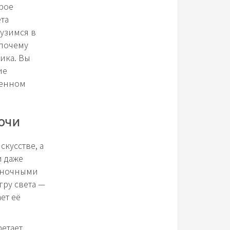
рое
та
рузимся в
 почему
ика. Вы
ие
менном
очи
кусстве, а
и даже
с ночными
гру света —
ет её
етает