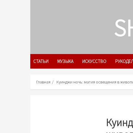
Skip
to
S
content
СТАТЬИ
МУЗЫКА
ИСКУССТВО
РУКОДЕ
Главная
Куинджи ночь: магия освещения в живоп
Куинд