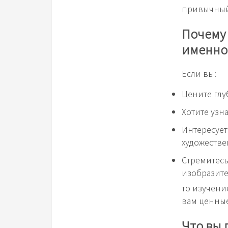
привычный
Почему 
именно
Если вы:
Цените глу
Хотите узн
Интересует
художестве
Стремитесь
изобразите
то изучени
вам ценные
Что вы 