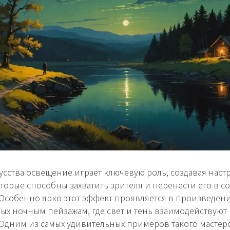
усства освещение играет ключевую роль, создавая наст
оторые способны захватить зрителя и перенести его в 
Особенно ярко этот эффект проявляется в произведени
х ночным пейзажам, где свет и тень взаимодействуют
Одним из самых удивительных примеров такого мастер