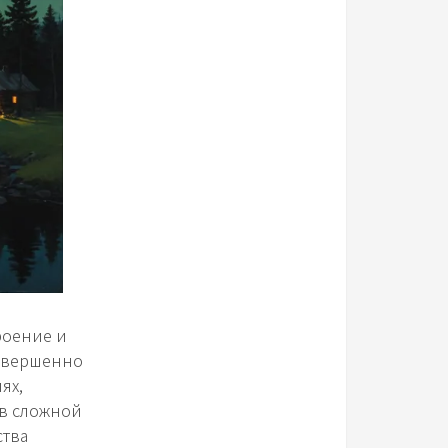
роение и
совершенно
ях,
 в сложной
ства