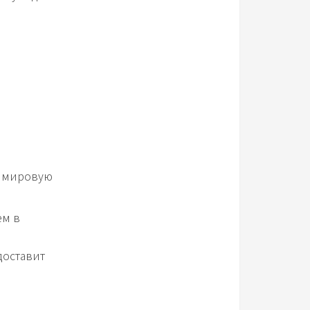
;
а мировую
ем в
доставит