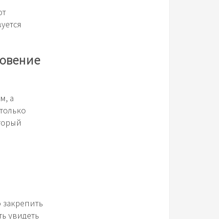
ют
вуется
новение
м, а
только
торый
 закрепить
ть увидеть