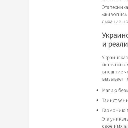
Эта техник
«живопись 
дыхание но
Украинс
и реал
Украинская
источником
внешние че
вызывает т
Магию безм
Таинственн
Гармонию п
Эта уникал
своё имя в