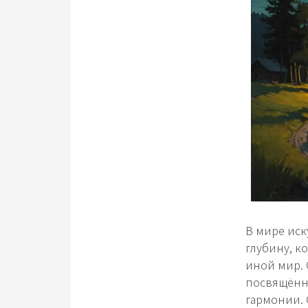
В мире иск
глубину, к
иной мир. 
посвящённы
гармонии. 