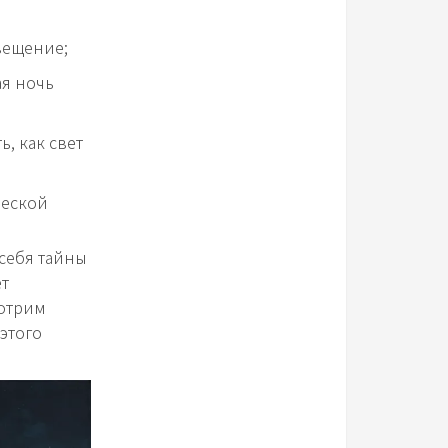
вещение;
ая ночь
, как свет
ческой
 себя тайны
ет
мотрим
этого