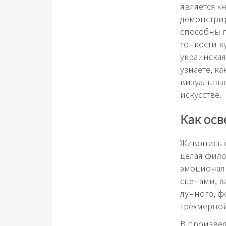
является «
демонстрир
способны п
тонкости к
украинская
узнаете, к
визуальные
искусстве.
Как ос
Живопись о
целая фило
эмоциональ
сценами, в
лунного, ф
трёхмерной
В произвед