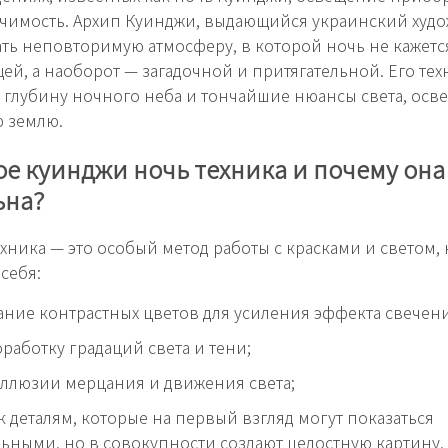
чимость. Архип Куинджи, выдающийся украинский худо
ать неповторимую атмосферу, в которой ночь не кажет
ей, а наоборот — загадочной и притягательной. Его тех
 глубину ночного неба и тончайшие нюансы света, ос
 землю.
ое куинджи ночь техника и почему она
ьна?
хника — это особый метод работы с красками и светом,
себя:
ние контрастных цветов для усиления эффекта свечени
работку градаций света и тени;
ллюзии мерцания и движения света;
 деталям, которые на первый взгляд могут показаться
ьными, но в совокупности создают целостную картину.