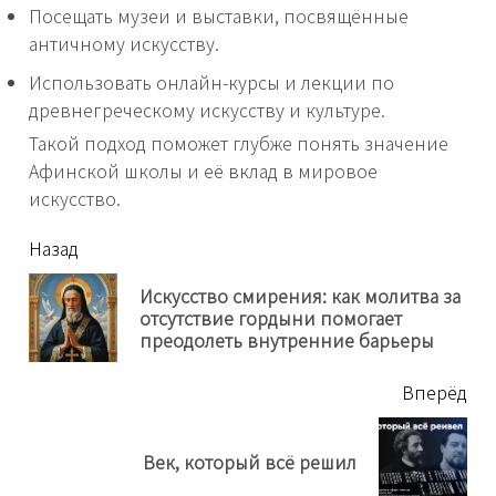
Посещать музеи и выставки, посвящённые
античному искусству.
Использовать онлайн-курсы и лекции по
древнегреческому искусству и культуре.
Такой подход поможет глубже понять значение
Афинской школы и её вклад в мировое
искусство.
читать
Назад
еще
Искусство смирения: как молитва за
Пр
отсутствие гордыни помогает
нов
преодолеть внутренние барьеры
Вперёд
Next
Век, который всё решил
post: