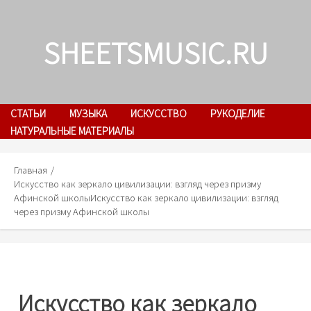
Skip
to
SHEETSMUSIC.RU
content
СТАТЬИ
МУЗЫКА
ИСКУССТВО
РУКОДЕЛИЕ
НАТУРАЛЬНЫЕ МАТЕРИАЛЫ
Главная
Искусство как зеркало цивилизации: взгляд через призму
Афинской школы
Искусство как зеркало цивилизации: взгляд
через призму Афинской школы
Искусство как зеркало