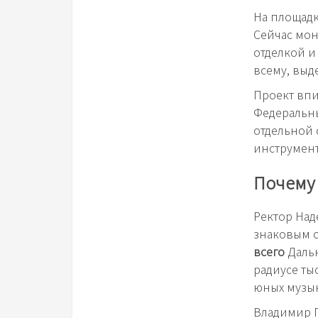
На площадк
Сейчас мон
отделкой и
всему, выд
Проект впи
Федеральны
отдельной
инструмент
Почему 
Ректор Над
знаковым 
всего
Дальн
радиусе ты
юных музык
Владимир П