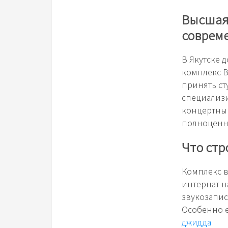
Высшая
совреме
В Якутске 
комплекс 
принять ст
специализ
концертный
полноценны
Что стр
Комплекс в
интернат н
звукозапис
Особенно е
джидда