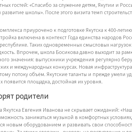
тных гостей: «Спасибо за служение детям, Якутии и Росс
развитие школы». После этого визита темп строительст
омплекса приурочено к подготовке Якутска к 400-летию
 Стройка включена в контекст Года единства народов Рос
 республике. Таких одновременных смысловых нагрузок
едкость. Впрочем, школа Босикова давно выходит за рам
ого значения: выпускники учреждения регулярно беру
ких и международных конкурсах. Новая инфраструктура
тому потоку объём. Якутские таланты и прежде умели уд
их появится площадка, достойная их уровня.
орят родители
 Якутска Евгения Иванова не скрывает ожиданий: «Наш
зможность заниматься музыкой в комфортных условиях
ся новым оборудованием и развивать свои способност
овне». За этими словами - очередь на поступление и д