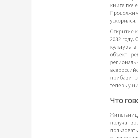
книге почё
Продолжим 
ускорился.
Открытие к
2032 году.
культуры в
объект - р
региональн
всероссийс
прибавит э
теперь у н
Что гов
Жительница
получат во
пользовать
высоком ур