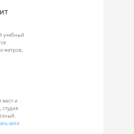
ит
ый учебный
тся
ых метров,
и
 мест и
, студия
ёзный.
аль-ахли