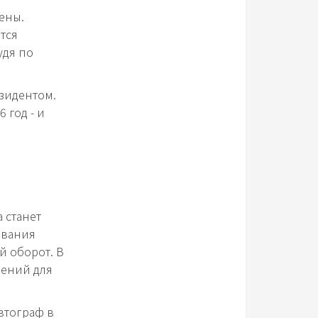
ены.
тся
удя по
езидентом.
 год - и
 станет
ования
й оборот. В
дений для
втограф в