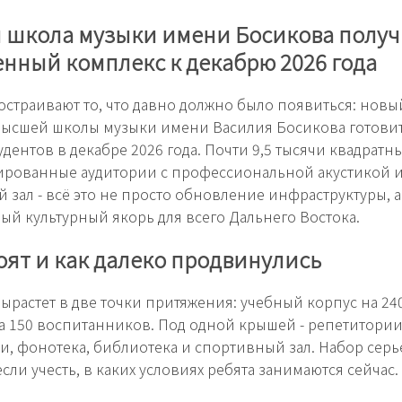
 школа музыки имени Босикова получ
нный комплекс к декабрю 2026 года
достраивают то, что давно должно было появиться: нов
Высшей школы музыки имени Василия Босикова готови
удентов в декабре 2026 года. Почти 9,5 тысячи квадратн
ированные аудитории с профессиональной акустикой 
 зал - всё это не просто обновление инфраструктуры, а
й культурный якорь для всего Дальнего Востока.
оят и как далеко продвинулись
ырастет в две точки притяжения: учебный корпус на 240
а 150 воспитанников. Под одной крышей - репетитории
и, фонотека, библиотека и спортивный зал. Набор серь
сли учесть, в каких условиях ребята занимаются сейчас.