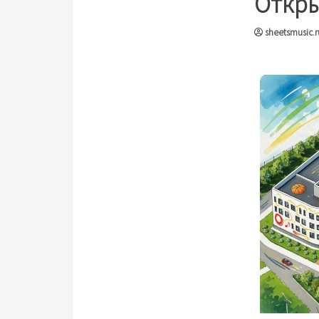
Откры
sheetsmusic.r